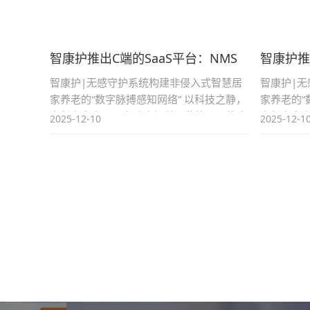
智康护推出C端的SaaS平台：NMS
智康护推
无感守护系统
无感守护
智康护|无感守护系统构建非侵入式智慧居
智康护|
家养老的“数字脉搏感知网络” 以科技之静，
家养老的“
守长者之安——为政府提供可监管、可推广
守长者之
2025-12-10
2025-12-1
的普惠养老基础设施，为商业伙伴打造高粘
的普惠养
性、可持续的智慧康养服务入口 引言：当
性、可持
亲情在远方，安全必须在身边...
亲...