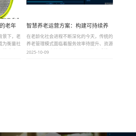
的老年
智慧养老运营方案：构建可持续养
| 智康
老服务体系的核心蓝图 | 智慧养老
背景下，老
在老龄化社会进程不断深化的今天，传统的
运营方案 | 智康护
成为衡量社
养老管理模式面临着服务效率待提升、资源
务模式难以
整合不足、个性化关怀难以实现等多重挑
2025-10-09
的需求，智
战。面对这些复杂问题，单纯的技术堆砌或
正逐渐成为
零散的服务改进已不足以应对，需要的是从
慧助老服务
顶层设计出发的全局性规划。这正是智慧养
老运营方案 的...