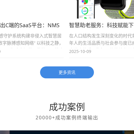
出C端的SaaS平台：NMS
智慧助老服务：科技赋能下
系统
生活新图景 | 智慧助老服务 
无感守护系统构建非侵入式智慧居
在人口结构发生深刻变化的时代
护
数字脉搏感知网络” 以科技之静，
年人的生活品质与社会参与度已
安——为政府提供可监管、可推广
会进步的重要指标。传统养老服
0
2025-10-09
老基础设施，为商业伙伴打造高粘
完全满足老年人多样化、多层次
续的智慧康养服务入口 引言：当
慧助老服务作为一种创新模式，
应对老龄化挑战的重要途径。智
更多资讯
通过融合现代...
成功案例
20000+成功案例终端输出